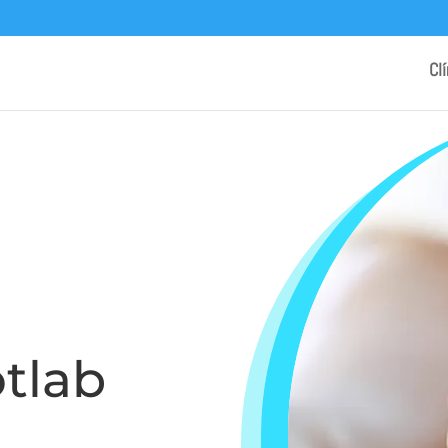
Cl
otlab