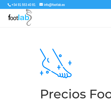
+34 91 553 40 81
info@footlab.es
Precios Fo