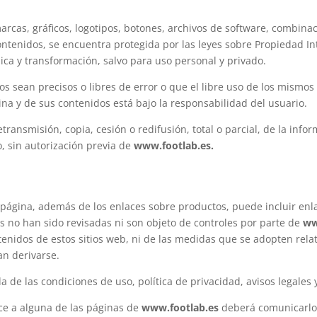
arcas, gráficos, logotipos, botones, archivos de software, combinac
ontenidos, se encuentra protegida por las leyes sobre Propiedad In
ica y transformación, salvo para uso personal y privado.
s sean precisos o libres de error o que el libre uso de los mismos 
ina y de sus contenidos está bajo la responsabilidad del usuario.
ransmisión, copia, cesión o redifusión, total o parcial, de la info
o, sin autorización previa de
www.footlab.es
.
ágina, además de los enlaces sobre productos, puede incluir enlac
s no han sido revisadas ni son objeto de controles por parte de
ww
nidos de estos sitios web, ni de las medidas que se adopten relat
an derivarse.
de las condiciones de uso, política de privacidad, avisos legales y/
ace a alguna de las páginas de
www.footlab.es
deberá comunicarlo