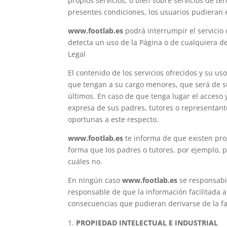
propios servicios, o bien sobre servicios de t
presentes condiciones, los usuarios pudieran e
www.footlab.es
podrá interrumpir el servicio 
detecta un uso de la Página o de cualquiera de
Legal
El contenido de los servicios ofrecidos y su us
que tengan a su cargo menores, que será de su
últimos. En caso de que tenga lugar el acceso 
expresa de sus padres, tutores o representant
oportunas a este respecto.
www.footlab.es
te informa de que existen prog
forma que los padres o tutores, por ejemplo, p
cuáles no.
En ningún caso
www.footlab.es
se responsabil
responsable de que la información facilitada 
consecuencias que pudieran derivarse de la fal
PROPIEDAD INTELECTUAL E INDUSTRIAL