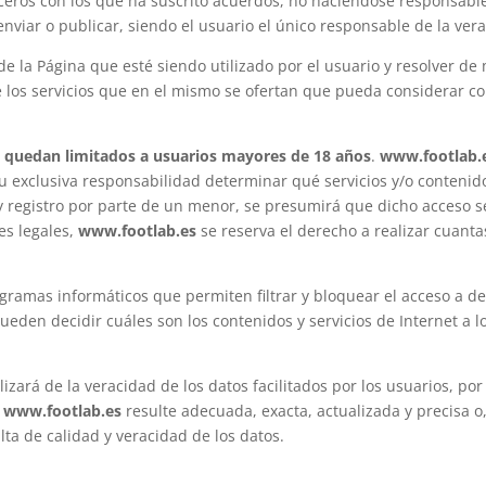
erceros con los que ha suscrito acuerdos, no haciéndose responsabl
nviar o publicar, siendo el usuario el único responsable de la vera
de la Página que esté siendo utilizado por el usuario y resolver de
 los servicios que en el mismo se ofertan que pueda considerar co
o
quedan limitados a usuarios mayores de 18 años
.
www.footlab.
 exclusiva responsabilidad determinar qué servicios y/o contenid
y registro por parte de un menor, se presumirá que dicho acceso se
es legales,
www.footlab.es
se reserva el derecho a realizar cuant
ramas informáticos que permiten filtrar y bloquear el acceso a de
ueden decidir cuáles son los contenidos y servicios de Internet a
izará de la veracidad de los datos facilitados por los usuarios, por
a
www.footlab.es
resulte adecuada, exacta, actualizada y precisa o,
ta de calidad y veracidad de los datos.